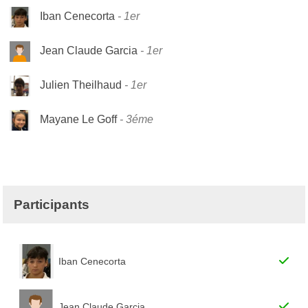
Iban Cenecorta
1er
Jean Claude Garcia
1er
Julien Theilhaud
1er
Mayane Le Goff
3éme
Participants
Iban Cenecorta
Jean Claude Garcia