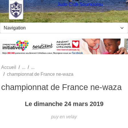
Panneau de gestion des cookies
Judo Club Soumoulou
Accueil
championnat de France ne-waza
championnat de France ne-waza
Le
dimanche
24
mars
2019
puy en velay