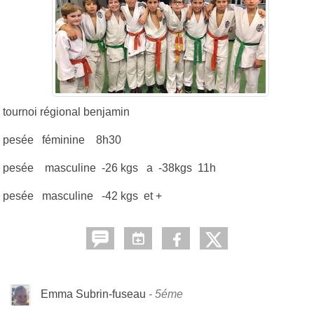
tournoi régional benjamin
pesée féminine 8h30
pesée masculine -26 kgs a -38kgs 11h
pesée masculine -42 kgs et +
Emma Subrin-fuseau
5éme