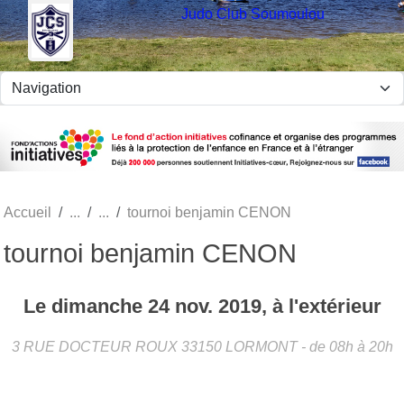
Panneau de gestion des cookies
Judo Club Soumoulou
Accueil
tournoi benjamin CENON
tournoi benjamin CENON
Le
dimanche
24
nov.
2019
, à l'extérieur
3 RUE DOCTEUR ROUX
33150
LORMONT
- de 08h à 20h