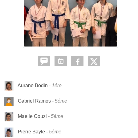
Aurane Bodin
1ére
Gabriel Ramos
5éme
Maelle Couzi
5éme
Pierre Bayle
5éme