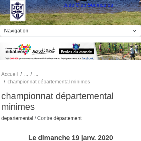
Panneau de gestion des cookies
Judo Club Soumoulou
Accueil
championnat départemental minimes
championnat départemental
minimes
departemental
/ Contre
département
Le
dimanche
19
janv.
2020