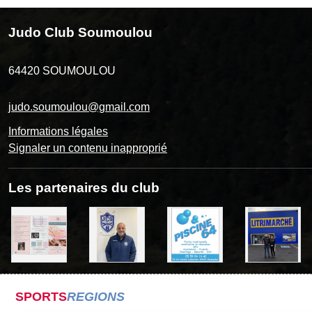
Judo Club Soumoulou
64420
SOUMOULOU
judo.soumoulou@gmail.com
Informations légales
Signaler un contenu inapproprié
Les partenaires du club
SPORTS
REGIONS