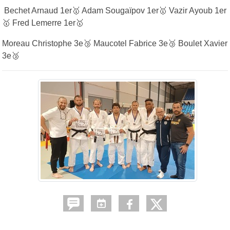
Bechet Arnaud 1er🥇 Adam Sougaïpov 1er🥇 Vazir Ayoub 1er
🥇 Fred Lemerre 1er🥇
Moreau Christophe 3e🥉 Maucotel Fabrice 3e🥉 Boulet Xavier
3e🥉