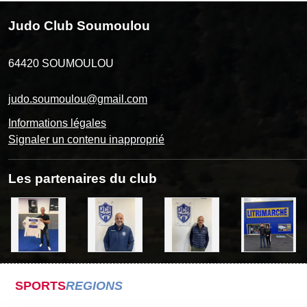
Judo Club Soumoulou
64420
SOUMOULOU
judo.soumoulou@gmail.com
Informations légales
Signaler un contenu inapproprié
Les partenaires du club
SPORTS
REGIONS