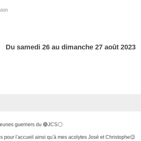
ion
Du
samedi
26
au
dimanche
27
août
2023
jeunes guerriers du 🔵JCS⚪️
pour l'accueil ainsi qu'à mes acolytes José et Christophe😉