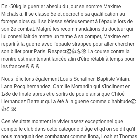
En -50kg le guerrier absolu du jour se nomme Maxime
Michalski. Il se classe 5e et decroche sa qualification au
forceps alors qu'il se blesse sérieusement à l'épaule lors de
son 2e combat. Malgré les recommandations du docteur qui
lui conseillait de mettre un terme à sa compet, Maxime est
reparti à la guerre avec l'epaule strappee pour aller chercher
son billet pour Paris. Respect👏👍💪🏼 La course contre la
montre est maintenant lancée afin d'être rétabli à temps pour
les frances🤞🤞🤞
Nous félicitons également Louis Schaffner, Baptiste Vilain,
Lana Pocq hernandez, Camille Morandin qui s'inclinent en
1/8e de finale apres etre sortis de poule ainsi que Chloé
Hernandez Berreur qui a été à la guerre comme d'habitude👏
👍💪🏼
Ces résultats montrent le vivier assez exceptionnel que
compte le club dans cette categorie d'âge et qd on se dit qu'il
nous manquait des combattant comme Ilona, Loah et Thomas