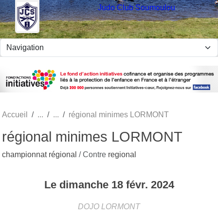
Panneau de gestion des cookies
Judo Club Soumoulou
Accueil
régional minimes LORMONT
régional minimes LORMONT
championnat régional
/ Contre
regional
Le
dimanche
18
févr.
2024
DOJO
LORMONT