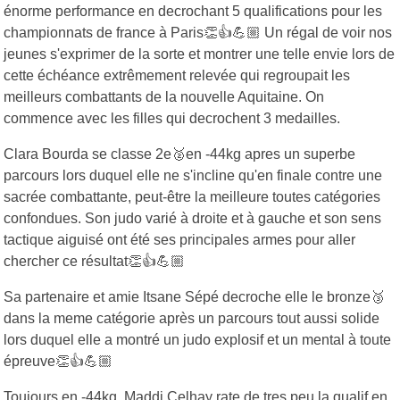
énorme performance en decrochant 5 qualifications pour les
championnats de france à Paris👏👍💪🏼 Un régal de voir nos
jeunes s'exprimer de la sorte et montrer une telle envie lors de
cette échéance extrêmement relevée qui regroupait les
meilleurs combattants de la nouvelle Aquitaine. On
commence avec les filles qui decrochent 3 medailles.
Clara Bourda se classe 2e🥈en -44kg apres un superbe
parcours lors duquel elle ne s'incline qu'en finale contre une
sacrée combattante, peut-être la meilleure toutes catégories
confondues. Son judo varié à droite et à gauche et son sens
tactique aiguisé ont été ses principales armes pour aller
chercher ce résultat👏👍💪🏼
Sa partenaire et amie Itsane Sépé decroche elle le bronze🥉
dans la meme catégorie après un parcours tout aussi solide
lors duquel elle a montré un judo explosif et un mental à toute
épreuve👏👍💪🏼
Toujours en -44kg, Maddi Celhay rate de tres peu la qualif en