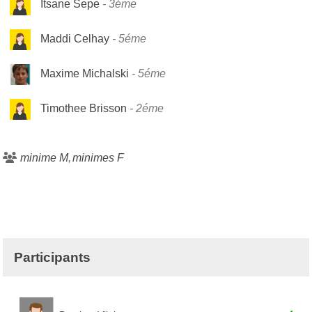
Itsane Sepe
3éme
Maddi Celhay
5éme
Maxime Michalski
5éme
Timothee Brisson
2éme
minime M
minimes F
Participants