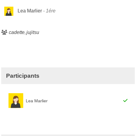
Lea Marlier
1ére
cadette
jujitsu
Participants
Lea Marlier