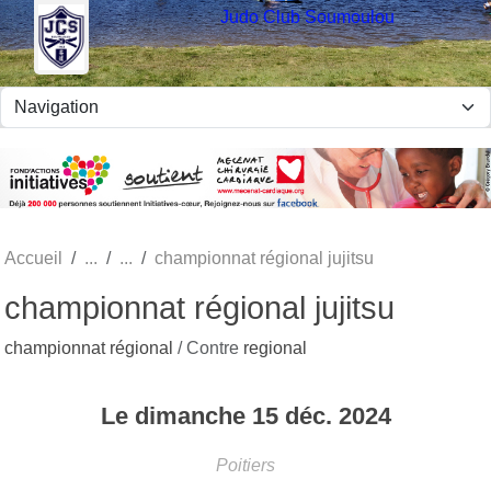
Panneau de gestion des cookies
Judo Club Soumoulou
Accueil
championnat régional jujitsu
championnat régional jujitsu
championnat régional
/ Contre
regional
Le
dimanche
15
déc.
2024
Poitiers