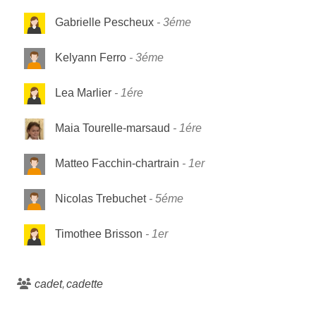
Gabrielle Pescheux
3éme
Kelyann Ferro
3éme
Lea Marlier
1ére
Maia Tourelle-marsaud
1ére
Matteo Facchin-chartrain
1er
Nicolas Trebuchet
5éme
Timothee Brisson
1er
cadet
cadette