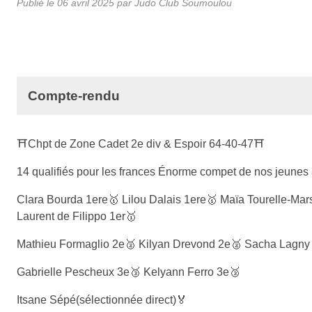
Publié le
06 avril 2025
par Judo Club Soumoulou
Compte-rendu
⛩Chpt de Zone Cadet 2e div & Espoir 64-40-47⛩
14 qualifiés pour les frances Énorme compet de nos jeunes 
Clara Bourda 1ere🥇 Lilou Dalais 1ere🥇 Maïa Tourelle-Mar
Laurent de Filippo 1er🥇
Mathieu Formaglio 2e🥈 Kilyan Drevond 2e🥈 Sacha Lagny
Gabrielle Pescheux 3e🥉 Kelyann Ferro 3e🥉
Itsane Sépé(sélectionnée direct)🏅