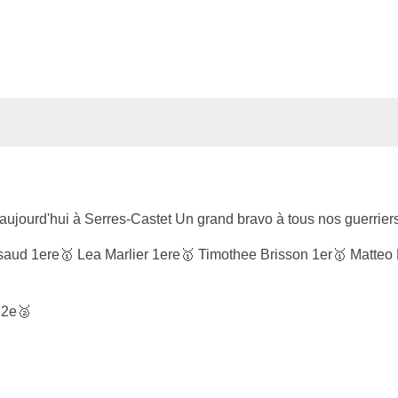
aujourd'hui à Serres-Castet Un grand bravo à tous nos guerrier
saud 1ere🥇 Lea Marlier 1ere🥇 Timothee Brisson 1er🥇 Matteo 
 2e🥈