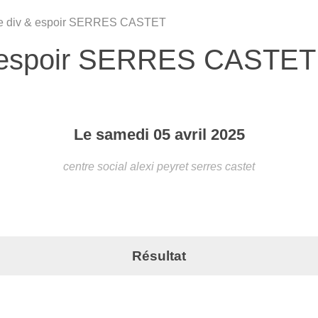
e div & espoir SERRES CASTET
& espoir SERRES CASTET
Le
samedi
05
avril
2025
centre social alexi peyret
serres castet
Résultat